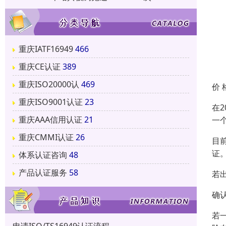
重庆IATF16949
466
重庆CE认证
389
重庆ISO20000认
469
价 
重庆ISO9001认证
23
在
重庆AAA信用认证
21
一个
重庆CMMI认证
26
目前
证
体系认证咨询
48
产品认证服务
58
若
确
若