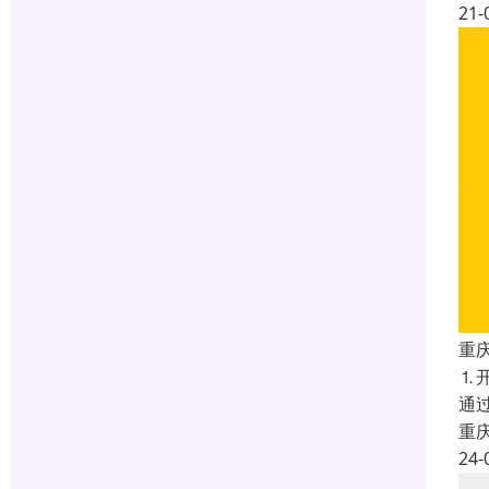
21-
重庆
⒈
通过
重
24-