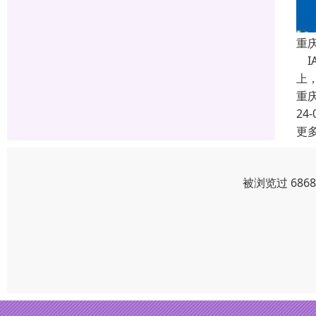
重庆
IA
上，
重
24-
更
被浏览过 686