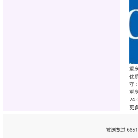
重
优
守
重
24-
更
被浏览过 685