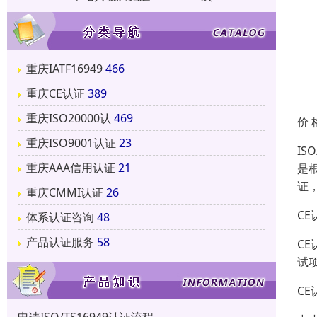
重庆IATF16949
466
重庆CE认证
389
重庆ISO20000认
469
价 
重庆ISO9001认证
23
IS
重庆AAA信用认证
21
是根
证，
重庆CMMI认证
26
C
体系认证咨询
48
产品认证服务
58
C
试
C