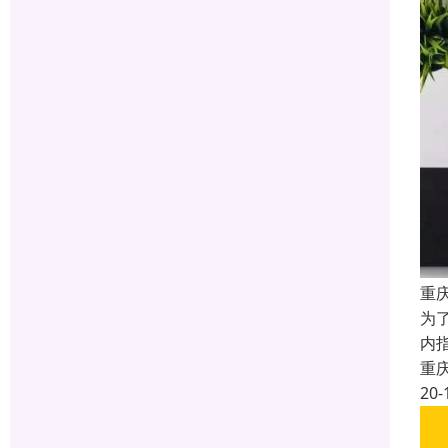
重
为了
内指
重
20-