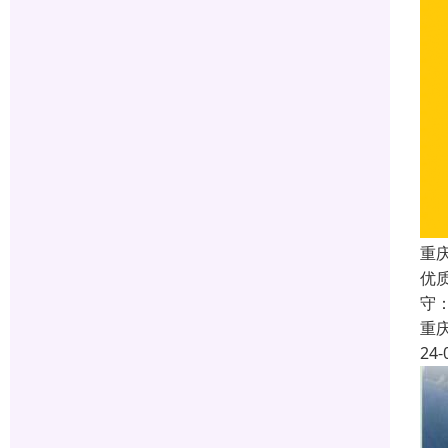
重庆
优
守
重
24-