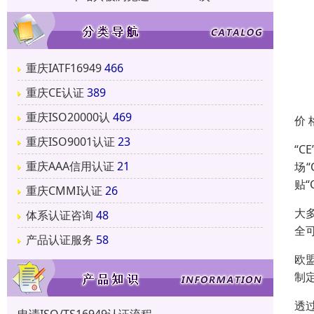
重庆IATF16949
466
重庆CE认证
389
重庆ISO20000认
469
价 
重庆ISO9001认证
23
“
重庆AAA信用认证
21
场
贴
重庆CMMI认证
26
大
体系认证咨询
48
全
产品认证服务
58
欧
制
透