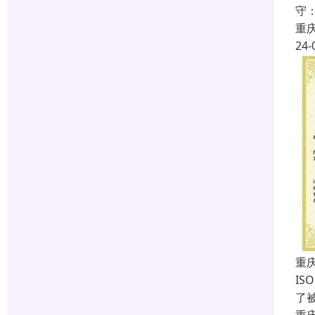
守
重
24-
重庆
IS
了