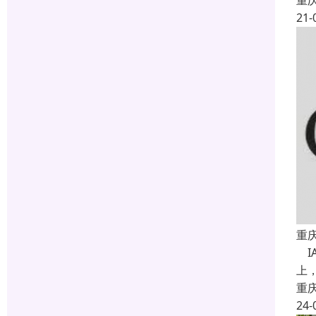
重
21-
重
IA
上，
重
24-