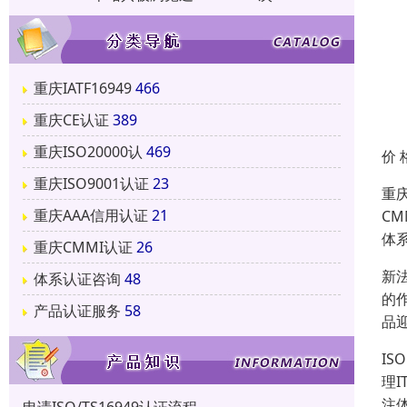
重庆IATF16949
466
重庆CE认证
389
重庆ISO20000认
469
价 
重庆ISO9001认证
23
重庆
重庆AAA信用认证
21
C
体
重庆CMMI认证
26
新
体系认证咨询
48
的
产品认证服务
58
品
IS
理
注