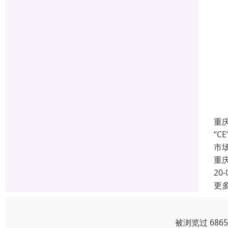
重庆
“C
市
重
20-
更
被浏览过 686