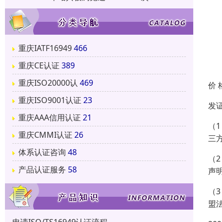
重庆IATF16949
466
重庆CE认证
389
重庆ISO20000认
469
价 
重庆ISO9001认证
23
发
重庆AAA信用认证
21
（1
重庆CMMI认证
26
三
体系认证咨询
48
（2
产品认证服务
58
声
（3
盟法