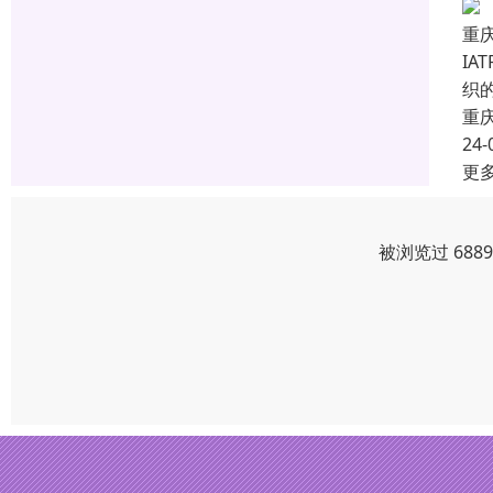
重庆
IA
织的
重
24-
更
被浏览过 688