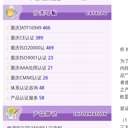
重庆IATF16949
466
重庆CE认证
389
重庆ISO20000认
469
价 
重庆ISO9001认证
23
为了
重庆AAA信用认证
21
内指
品“
重庆CMMI认证
26
者
体系认证咨询
48
之
欧
产品认证服务
58
发
（1
三